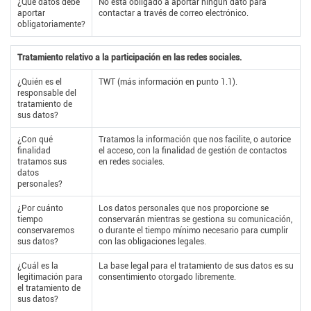
¿Qué datos debe
No está obligado a aportar ningún dato para
aportar
contactar a través de correo electrónico.
obligatoriamente?
Tratamiento relativo a la participación en las redes sociales.
¿Quién es el
TWT (más información en punto 1.1).
responsable del
tratamiento de
sus datos?
¿Con qué
Tratamos la información que nos facilite, o autorice
finalidad
el acceso, con la finalidad de gestión de contactos
tratamos sus
en redes sociales.
datos
personales?
¿Por cuánto
Los datos personales que nos proporcione se
tiempo
conservarán mientras se gestiona su comunicación,
conservaremos
o durante el tiempo mínimo necesario para cumplir
sus datos?
con las obligaciones legales.
¿Cuál es la
La base legal para el tratamiento de sus datos es su
legitimación para
consentimiento otorgado libremente.
el tratamiento de
sus datos?