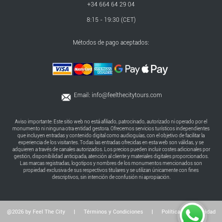
+34 664 64 29 04
8:15 - 19:30 (CET)
Métodos de pago aceptados:
Email:
info@feelthecitytours.com
Aviso importante: Este sitio web no está afiliado, patrocinado, autorizado ni operado por el
monumento ni ninguna otra entidad gestora. Ofrecemos servicios turísticos independientes
que incluyen entradas y contenido digital como audioguías, con el objetivo de facilitar la
experiencia de los visitantes. Todas las entradas ofrecidas en esta web son válidas, y se
adquieren a través de canales autorizados. Los precios pueden incluir costes adicionales por
gestión, disponibilidad anticipada, atención al cliente y materiales digitales proporcionados.
Las marcas registradas, logotipos y nombres de los monumentos mencionados son
propiedad exclusiva de sus respectivos titulares y se utilizan únicamente con fines
descriptivos, sin intención de confusión ni apropiación.
@2026 by Feel The City
|
Términos y Condiciones
|
Política de Privacidad