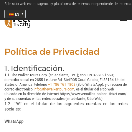
Este sitio web es una agencia y plataforma de reservas independiente de terceros.
ES
Política de Privacidad
1. Identificación.
1.1. The Walker Tours Corp. (en adelante, TWT); con EIN 37-2091569;
domicilio social en 2655 Le June Rd. Ste#905 Coral Gables, Fl.33134, United
States of America; teléfono
+1 786 761 7802
(Solo WhatsApp); y dirección de
correo electrónico
info@thewalkertours.com
; es el titular del sitio web
ubicado en la dirección de Internet https://www.versailles-palace-ticket.com/
y de sus cuentas en las redes sociales (en adelante, Sitio Web).
1.2. TWT es el titular de las siguientes cuentas en las redes
sociales:
WhatsApp